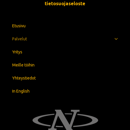
tietosuojaseloste
S
ä
h
k
Etusivu
ö
p
o
Palvelut
s
t
Yritys
i
Meille töihin
Yhteystiedot
In English