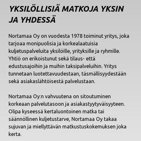
YKSILÖLLISIÄ MATKOJA YKSIN
JA YHDESSÄ
Nortamaa Oy on vuodesta 1978 toiminut yritys, joka
tarjoaa monipuolisia ja korkealaatuisia
kuljetuspalveluita yksilöille, yrityksille ja ryhmille.
Yhtiö on erikoistunut sekä tilaus- että
edustusajoihin ja muihin taksipalveluihin. Yritys
tunnetaan luotettavuudestaan, täsmällisyydestään
sekä asiakaslähtöisestä palvelustaan.
Nortamaa Oy:n vahvuutena on sitoutuminen
korkeaan palvelutasoon ja asiakastyytyväisyyteen.
Olipa kyseessä kertaluontoinen matka tai
säännöllinen kuljetustarve, Nortamaa Oy takaa
sujuvan ja miellyttävän matkustuskokemuksen joka
kerta.